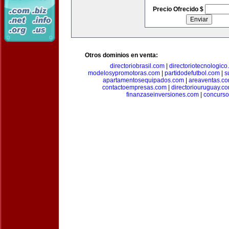
Precio Ofrecido $
Otros dominios en venta:
directoriobrasil.com
|
directoriotecnologic
modelosypromotoras.com
|
partidodefutbol.com
|
s
apartamentosequipados.com
|
areaventas.c
contactoempresas.com
|
directoriouruguay.c
finanzaseinversiones.com
|
concurso