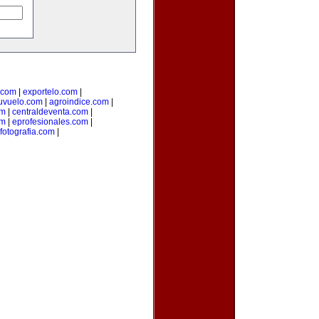
o.com
|
exportelo.com
|
uvuelo.com
|
agroindice.com
|
om
|
centraldeventa.com
|
om
|
eprofesionales.com
|
fotografia.com
|