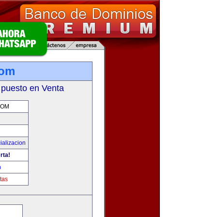
com
 puesto en Venta
COM
ializacion
rta!
m
tas