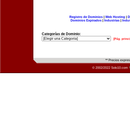
Registro de Dominios
|
Web Hosting
|
D
Dominios Expirados
|
Industrias
|
Indu
Categorías de Dominio:
[Pág. princi
** Precios expre
© 2002/2022 Solo10.com