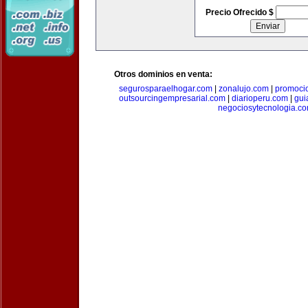
Precio Ofrecido $
Otros dominios en venta:
segurosparaelhogar.com
|
zonalujo.com
|
promoci
outsourcingempresarial.com
|
diarioperu.com
|
gui
negociosytecnologia.c