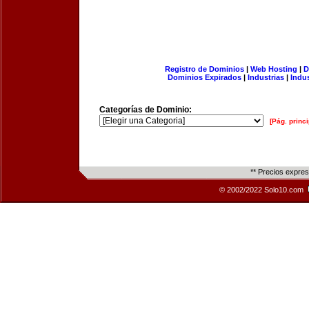
Registro de Dominios
|
Web Hosting
|
D
Dominios Expirados
|
Industrias
|
Indu
Categorías de Dominio:
[Pág. princi
** Precios expre
© 2002/2022 Solo10.com